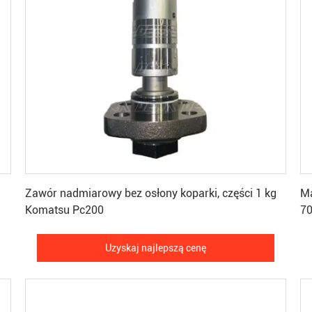
Uzyskaj najlepszą cenę
Zawór nadmiarowy bez osłony koparki, części 1 kg
M
Komatsu Pc200
7
Uzyskaj najlepszą cenę