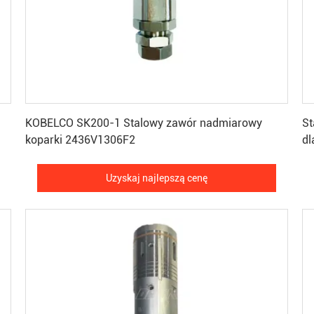
Uzyskaj najlepszą cenę
KOBELCO SK200-1 Stalowy zawór nadmiarowy
St
koparki 2436V1306F2
d
Uzyskaj najlepszą cenę