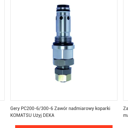
Uzyskaj najlepszą cenę
Gery PC200-6/300-6 Zawór nadmiarowy koparki
Za
KOMATSU Użyj DEKA
ma