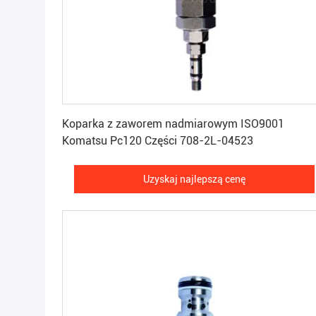
Uzyskaj najlepszą cenę
Koparka z zaworem nadmiarowym ISO9001
Komatsu Pc120 Części 708-2L-04523
Uzyskaj najlepszą cenę