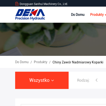
Dongguan Sanhui Machinery Co., Ltd.
Do Domu
Produkty
Do Domu
Produkty
/
/
Chiny Zawór Nadmiarowy Koparki
Wszystko
Rodzaj:
Pompa hydrauliczna kopark