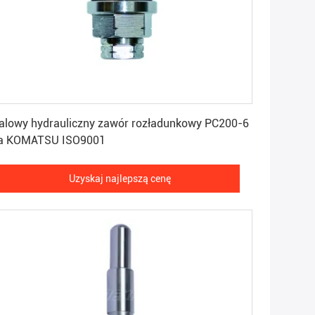
Uzyskaj najlepszą cenę
alowy hydrauliczny zawór rozładunkowy PC200-6
la KOMATSU ISO9001
Uzyskaj najlepszą cenę