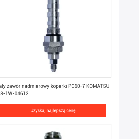
Uzyskaj najlepszą cenę
ały zawór nadmiarowy koparki PC60-7 KOMATSU
08-1W-04612
Uzyskaj najlepszą cenę