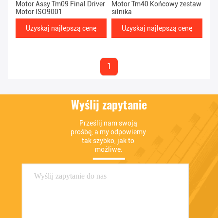
Motor Assy Tm09 Final Driver
Motor Tm40 Końcowy zestaw
Motor ISO9001
silnika
Uzyskaj najlepszą cenę
Uzyskaj najlepszą cenę
1
Wyślij zapytanie
Prześlij nam swoją 
prośbę, a my odpowiemy 
tak szybko, jak to 
możliwe.