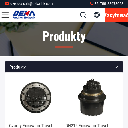
oversea.sale@deka-hk.com
86-755-33978058
Zacytowa
Produkty
Produkty
Czarny Excavator Travel
DH215 Excavator Travel