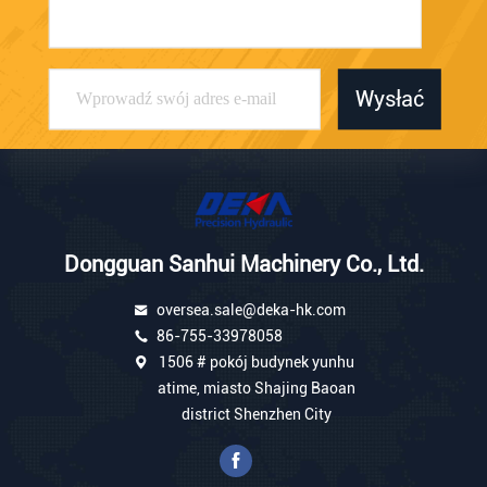
Wysłać
Dongguan Sanhui Machinery Co., Ltd.
oversea.sale@deka-hk.com
86-755-33978058
1506 # pokój budynek yunhu
atime, miasto Shajing Baoan
district Shenzhen City