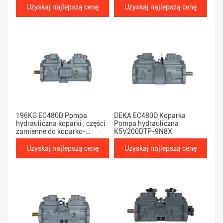
Uzyskaj najlepszą cenę
Uzyskaj najlepszą cenę
196KG EC480D Pompa
DEKA EC480D Koparka
hydrauliczna koparki , części
Pompa hydrauliczna
zamienne do koparko-
K5V200DTP-9N8X
ładowarki K5V200DTH-9N2Y
Uzyskaj najlepszą cenę
Uzyskaj najlepszą cenę