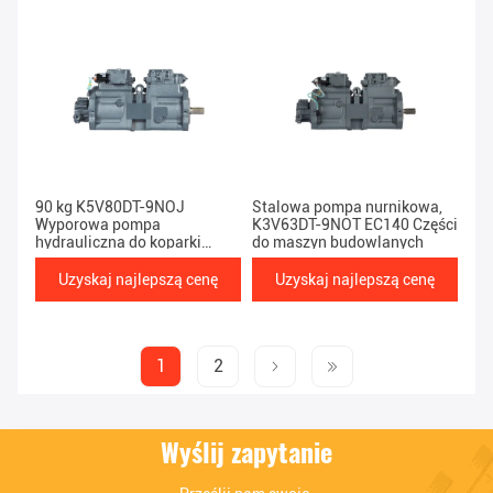
90 kg K5V80DT-9NOJ
Stalowa pompa nurnikowa,
Wyporowa pompa
K3V63DT-9NOT EC140 Części
hydrauliczna do koparki
do maszyn budowlanych
EC145
Uzyskaj najlepszą cenę
Uzyskaj najlepszą cenę
1
2
Wyślij zapytanie