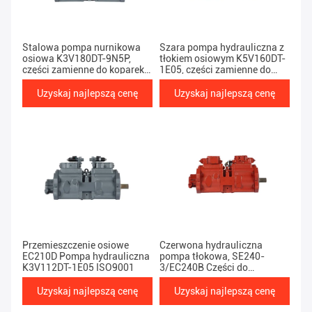
Stalowa pompa nurnikowa
Szara pompa hydrauliczna z
osiowa K3V180DT-9N5P,
tłokiem osiowym K5V160DT-
części zamienne do koparek
1E05, części zamienne do
EC380
koparek EC300D
Uzyskaj najlepszą cenę
Uzyskaj najlepszą cenę
Przemieszczenie osiowe
Czerwona hydrauliczna
EC210D Pompa hydrauliczna
pompa tłokowa, SE240-
K3V112DT-1E05 ISO9001
3/EC240B Części do
ciężkiego sprzętu
Uzyskaj najlepszą cenę
Uzyskaj najlepszą cenę