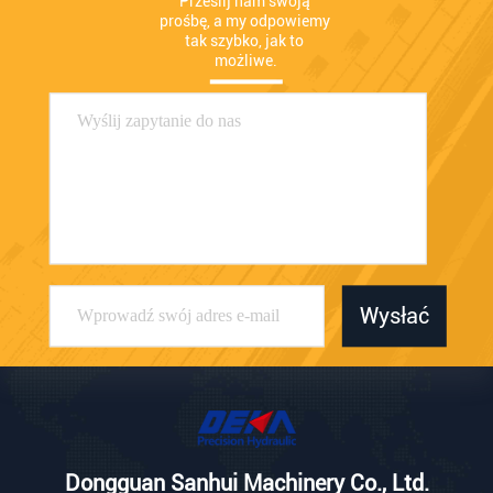
Prześlij nam swoją 
prośbę, a my odpowiemy 
tak szybko, jak to 
możliwe.
Wysłać
Dongguan Sanhui Machinery Co., Ltd.