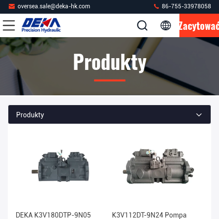
oversea.sale@deka-hk.com
86-755-33978058
Zacytowa
Produkty
Produkty
DEKA K3V180DTP-9N05
K3V112DT-9N24 Pompa