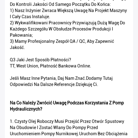
Do Kontroli Jakości Od Samego Początku Do Końca:
1) Nasz Inżynier Zwraca Większą Uwagę Na Projekt Maszyny
I Cały Czas Instaluje.
2) Wykwalifikowani Pracownicy Przywiązują Dużą Wagę Do
Każdego Szczegółu W Obsłudze Procesów Produkcji I
Pakowania;
3) Mamy Profesjonalny Zespół QA / QC, Aby Zapewnić
Jakość.
Q3 Jaki Jest Sposób Płatności?
TT, West Union, Płatność Bankowa Online.
Jeśli Masz Inne Pytania, Daj Nam Znać.Dodamy Tutaj
Odpowiedzi Na Dalsze Referencje.Dziękuję Ci.
Na Co Należy Zwrócić Uwagę Podczas Korzystania Z Pomp
Hydraulicznych?
1. Czysty Olej Roboczy Musi Przejść Przez Otwór Spustowy
Na Obudowie I Zostać Wlany Do Pompy Przed
Uruchomieniem Pompy Nurnikowej.Uruchom Bez Obciążenia