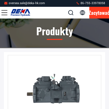
oversea.sale@deka-hk.com
86-755-33978058
Zacytowa
Produkty