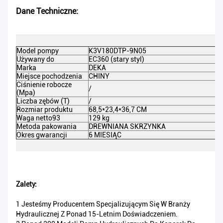
Dane Techniczne:
Model pompy
K3V180DTP-9N05
Używany do
EC360 (stary styl)
Marka
DEKA
Miejsce pochodzenia
CHINY
Ciśnienie robocze
/
(Mpa)
Liczba zębów (T)
/
Rozmiar produktu
68,5*23,4*36,7 CM
Waga netto93
129 kg
Metoda pakowania
DREWNIANA SKRZYNKA
Okres gwarancji
6 MIESIĄC
Zalety:
1 Jesteśmy Producentem Specjalizującym Się W Branży
Hydraulicznej Z Ponad 15-Letnim Doświadczeniem.