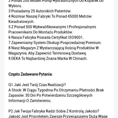
2 Ponad 200 Modeli Pomp Hydraulicznych Do Koparek Do
Wyboru.
3 Posiadamy 25 Autorskich Patentów.
4 Rozmiar Naszej Fabryki To Ponad 45000 Metrów
Kwadratowych.
5 Z Ponad 500 Wykwalifikowanymi I Profesjonalnymi
Pracownikami Do Montażu Produktów.
6 Nasza Fabryka Posiada Certyfikat ISO9001.
7 Zapewniamy System Obsługi Posprzedażnej Premium.
8 Nasz Magazyn Z Wystarczającą Ilością Produktów W
Magazynie, Aby Zapewnić Terminową Dostawę.
9 DEKA To Najbardziej Znana Marka W Chinach.
Często Zadawane Pytania:
Q1 Jaki Jest Twój Czas Realizacji?
A Stock: W Ciągu Tygodnia Po Otrzymaniu Płatności.Brak
Zapasów: 30 Dni Po Potwierdzeniu Szczegółowych
Informacji O Zamówieniu.
P2 Jak Twoja Fabryka Radzi Sobie Z Kontrolą Jakości?
Jakość Jest Priorytetem.Zawsze Przywiązujemy Dużą Wagę