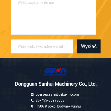
Wysłać
Dongguan Sanhui Machinery Co., Ltd.
oversea.sale@deka-hk.com
86-755-33978058
1506 # pokój budynek yunhu