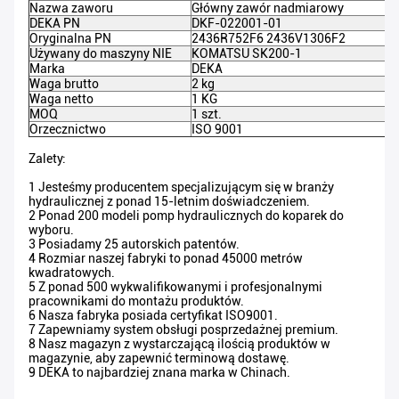
Nazwa zaworu
Główny zawór nadmiarowy
DEKA PN
DKF-022001-01
Oryginalna PN
2436R752F6 2436V1306F2
Używany do maszyny NIE
KOMATSU SK200-1
Marka
DEKA
Waga brutto
2 kg
Waga netto
1 KG
MOQ
1 szt.
Orzecznictwo
ISO 9001
Zalety:
1 Jesteśmy producentem specjalizującym się w branży
hydraulicznej z ponad 15-letnim doświadczeniem.
2 Ponad 200 modeli pomp hydraulicznych do koparek do
wyboru.
3 Posiadamy 25 autorskich patentów.
4 Rozmiar naszej fabryki to ponad 45000 metrów
kwadratowych.
5 Z ponad 500 wykwalifikowanymi i profesjonalnymi
pracownikami do montażu produktów.
6 Nasza fabryka posiada certyfikat ISO9001.
7 Zapewniamy system obsługi posprzedażnej premium.
8 Nasz magazyn z wystarczającą ilością produktów w
magazynie, aby zapewnić terminową dostawę.
9 DEKA to najbardziej znana marka w Chinach.