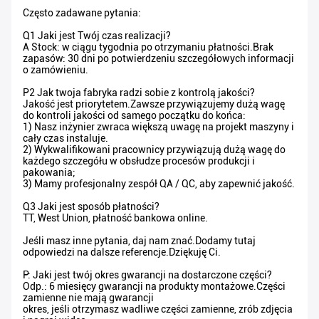
Często zadawane pytania:
Q1 Jaki jest Twój czas realizacji?
A Stock: w ciągu tygodnia po otrzymaniu płatności.Brak
zapasów: 30 dni po potwierdzeniu szczegółowych informacji
o zamówieniu.
P2 Jak twoja fabryka radzi sobie z kontrolą jakości?
Jakość jest priorytetem.Zawsze przywiązujemy dużą wagę
do kontroli jakości od samego początku do końca:
1) Nasz inżynier zwraca większą uwagę na projekt maszyny i
cały czas instaluje.
2) Wykwalifikowani pracownicy przywiązują dużą wagę do
każdego szczegółu w obsłudze procesów produkcji i
pakowania;
3) Mamy profesjonalny zespół QA / QC, aby zapewnić jakość.
Q3 Jaki jest sposób płatności?
TT, West Union, płatność bankowa online.
Jeśli masz inne pytania, daj nam znać.Dodamy tutaj
odpowiedzi na dalsze referencje.Dziękuję Ci.
P: Jaki jest twój okres gwarancji na dostarczone części?
Odp.: 6 miesięcy gwarancji na produkty montażowe.Części
zamienne nie mają gwarancji
okres, jeśli otrzymasz wadliwe części zamienne, zrób zdjęcia