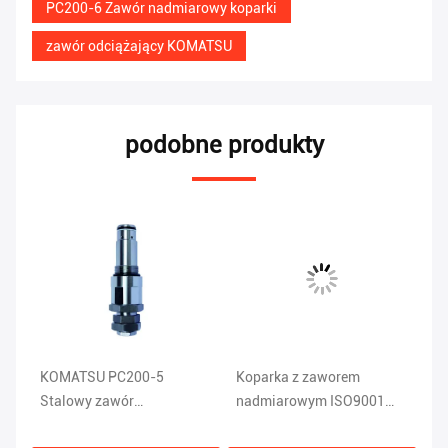
PC200-6 Zawór nadmiarowy koparki
zawór odciążający KOMATSU
podobne produkty
PC
KOMATSU PC200-5
Koparka z zaworem
St
Stalowy zawór
nadmiarowym ISO9001
za
su
nadmiarowy koparki 1KG
Komatsu Pc120 Części
PC