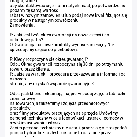
i nagraj wideo
aby skontaktować się z nami natychmiast, po potwierdzeniu
podamy tę samą wartość
rabat w nowym zamówieniu lub podaj nowe kwalifikujące się
produkty w następnym powtórzeniu
Zamówienia.
P: Jaki jest twój okres gwarancji na nowe części i na
odbudowę patrs?
O: Gwarancja na nowe produkty wynosi 6 miesięcy.Nie
sprzedajemy części do przebudowy.
P: Kiedy rozpoczyna się okres gwarancji?
Odp.: Okres gwarancji rozpoczyna się 30 dni po otrzymaniu
towaru przez klienta.
P: Jakie są warunki i procedura przekazywania informacji od
naszego
stronie, aby uzyskać wsparcie gwarancyjne?
Odp.: jeśli klienci reklamują, najpierw podaj zdjęcia tabliczki
znamionowej
na towarach, a także filmy i zdjęcia przedmiotowych
produktów
oraz filmy produktów pracujących na sprzęcie.Umówimy
personel techniczny w celu identyfikacji usterek i pomocy w
szybkim usuwaniu usterek.
Zanim personel techniczny nie ustali, proszę się nie rozpadać
pompa hydrauliczna.Jeśli zostanie to ustalone przez