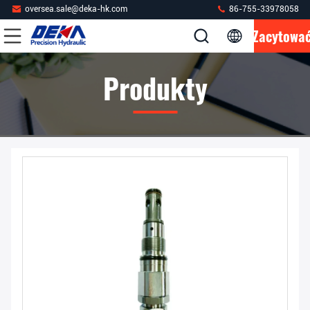
oversea.sale@deka-hk.com
86-755-33978058
Zacytowa
Produkty