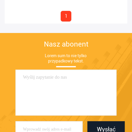
1
Nasz abonent
Lorem sum to nie tylko 
przypadkowy tekst.
Wysłać