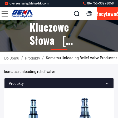
oversea.sale@deka-hk.com
86-755-33978058
Zacytowa
Kluczowe
Słowa [
Komatsu
/
/
Komatsu Unloading Relief Valve Producent
Do Domu
Produkty
Unloading
komatsu unloading relief valve
Relief Valve ]
Produkty
Mecz 4
Produkty