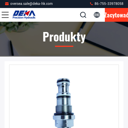
oversea.sale@deka-hk.com
86-755-33978058
Zacytowa
Produkty