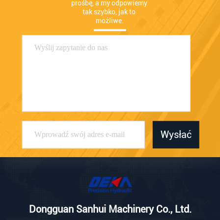
prośbę, a my odpowiemy 
tak szybko, jak to 
możliwe.
Wysłać
Dongguan Sanhui Machinery Co., Ltd.