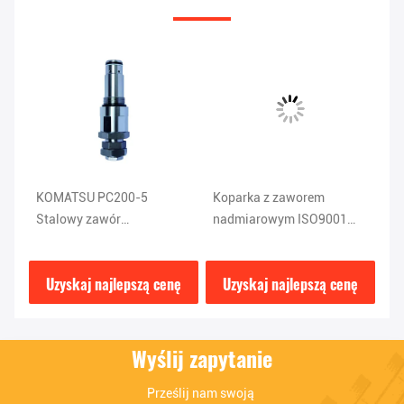
PC
KOMATSU PC200-5
Koparka z zaworem
K
Stalowy zawór
nadmiarowym ISO9001
St
su
nadmiarowy koparki 1KG
Komatsu Pc120 Części
na
709-70-51401
708-2L-04523
2
ę
Uzyskaj najlepszą cenę
Uzyskaj najlepszą cenę
Wyślij zapytanie
Prześlij nam swoją 