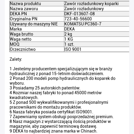
Nazwa produktu
Zawór rozładunkowy koparki
Nazwa zaworu
Zawór rozładunkowy
DEKA PN
DKF-013607-08
Oryginalna PN
723-40-56600
Używany do maszyny NIE
KOMATSU PC360-7
Marka
DEKA
Waga brutto
2 kg
Waga netto
1 KG
MOQ
1 szt.
Orzecznictwo
ISO 9001
Zalety:
1 Jesteśmy producentem specjalizującym się w branży
hydraulicznej z ponad 15-letnim doświadczeniem.
2 Ponad 200 modeli pomp hydraulicznych do koparek do
wyboru.
3 Posiadamy 25 autorskich patentów.
4 Rozmiar naszej fabryki to ponad 45000 metrów
kwadratowych.
5 Z ponad 500 wykwalifikowanymi i profesjonalnymi
pracownikami do montażu produktów.
6 Nasza fabryka posiada certyfikat ISO9001.
7 Zapewniamy system obsługi posprzedażnej premium.
8 Nasz magazyn z wystarczającą ilością produktów w
magazynie, aby zapewnić terminową dostawę.
9 DEKA to najbardziej znana marka w Chinach.