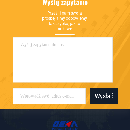
Wyślij zapytanie
Prześlij nam swoją 
prośbę, a my odpowiemy 
tak szybko, jak to 
możliwe.
Wysłać