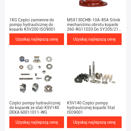
1KG Części zamienne do
M5X130CHB-10A-85A Silnik
pompy hydraulicznej do
mechanizmu obrotu koparki
koparki K5V200 ISO9001
260-RG11D20 Do SY205/215
-RG11D
Uzyskaj najlepszą cenę
Uzyskaj najlepszą cenę
Części pompy hydraulicznej
K5V140 Części pompy
do koparek ze stali K5V140
hydraulicznej koparki Stal
DEKA 60011011-WG
ISO9001
Uzyskaj najlepszą cenę
Uzyskaj najlepszą cenę