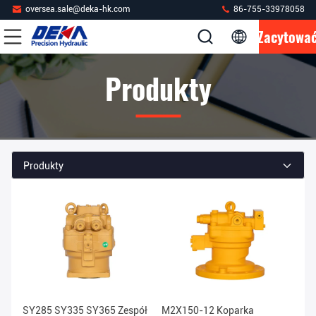
oversea.sale@deka-hk.com
86-755-33978058
Zacytowa
Produkty
Produkty
SY285 SY335 SY365 Zespół
M2X150-12 Koparka