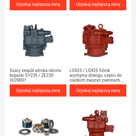
Uzyskaj najlepszą cenę
Uzyskaj najlepszą cenę
Szary zespół silnika obrotu
LG923 / LG925 Silnik
koparki SY235 / ZE230
wychylny dźwigu, części do
ISO9001
ciężkich maszyn ziemnych
DEKA
Uzyskaj najlepszą cenę
Uzyskaj najlepszą cenę