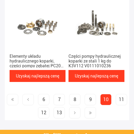
Elementy układu
Części pompy hydraulicznej
hydraulicznego koparki,
koparki ze stali 1 kg do
części pompy zębatej PC200-
K3V112 V0111010236
7/HPV95
Uzyskaj najlepszą cenę
Uzyskaj najlepszą cenę
6
7
8
9
10
11
12
13