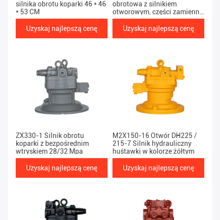
silnika obrotu koparki 46 * 46
obrotowa z silnikiem
* 53 CM
otworowym, części zamienne
do ciężkich maszyn R210
R220
Uzyskaj najlepszą cenę
Uzyskaj najlepszą cenę
ZX330-1 Silnik obrotu
M2X150-16 Otwór DH225 /
koparki z bezpośrednim
215-7 Silnik hydrauliczny
wtryskiem 28/32 Mpa
huśtawki w kolorze żółtym
Uzyskaj najlepszą cenę
Uzyskaj najlepszą cenę