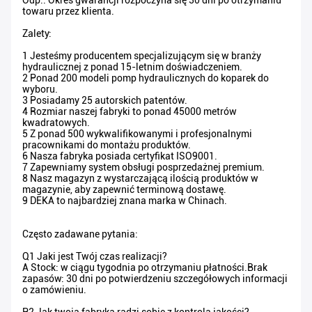
Odp.: Okres gwarancji rozpoczyna się 30 dni po otrzymaniu
towaru przez klienta.
Zalety:
1 Jesteśmy producentem specjalizującym się w branży
hydraulicznej z ponad 15-letnim doświadczeniem.
2 Ponad 200 modeli pomp hydraulicznych do koparek do
wyboru.
3 Posiadamy 25 autorskich patentów.
4 Rozmiar naszej fabryki to ponad 45000 metrów
kwadratowych.
5 Z ponad 500 wykwalifikowanymi i profesjonalnymi
pracownikami do montażu produktów.
6 Nasza fabryka posiada certyfikat ISO9001.
7 Zapewniamy system obsługi posprzedażnej premium.
8 Nasz magazyn z wystarczającą ilością produktów w
magazynie, aby zapewnić terminową dostawę.
9 DEKA to najbardziej znana marka w Chinach.
Często zadawane pytania:
Q1 Jaki jest Twój czas realizacji?
A Stock: w ciągu tygodnia po otrzymaniu płatności.Brak
zapasów: 30 dni po potwierdzeniu szczegółowych informacji
o zamówieniu.