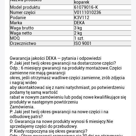
koparek
Model produktu
61079016-K
Numer części
V0111010236
Podanie
K3V112
Marka
DEKA
Waga brutto
3 kg
Waga netto
2 kg
MOQ
1 szt.
Orzecznictwo
ISO 9001
Gwarancja jakości DEKA — pytania i odpowiedzi
P: Jaki jest twój okres gwarancji na dostarczone części?
Odp.: 6 miesięcy gwarancji na produkty montażowe.Części
zamienne nie mają gwarancji
okres, jeśli otrzymasz wadliwe części zamienne, zrób zdjęcia
i nagraj wideo
aby skontaktować się z nami natychmiast, po potwierdzeniu
podamy tę samą wartość
rabat w nowym zamówieniu lub podaj nowe kwalifikujące się
produkty w następnym powtórzeniu
Zamówienia.
P: Jaki jest twój okres gwarancji na nowe części i na
odbudowę patrs?
O: Gwarancja na nowe produkty wynosi 6 miesięcy.Nie
sprzedajemy części do przebudowy.
P: Kiedy rozpoczyna się okres gwarancji?