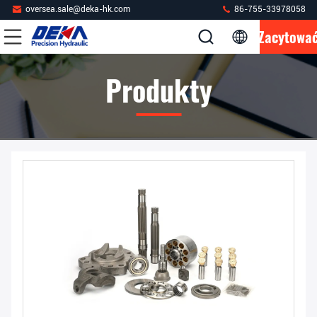
oversea.sale@deka-hk.com
86-755-33978058
Zacytowa
Produkty