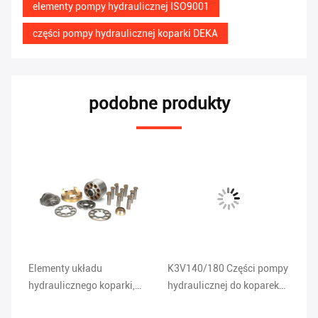
elementy pompy hydraulicznej ISO9001
części pompy hydraulicznej koparki DEKA
podobne produkty
Elementy układu
K3V140/180 Części pompy
El
al
hydraulicznego koparki,
hydraulicznej do koparek
hy
części pompy zębatej
Komatsu 2943800488
cz