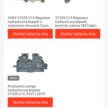
Produkty
SANY SY205/215 Regulator
SY205/215 Regulator
hydrauliczny koparki z
hydrauliczny koparki,
sześcioma otworami Szary
kontrola ujemna CM Części
zamienne do ciężkiego
sprzętu
Uzyskaj najlepszą cenę
Uzyskaj najlepszą cenę
Wideo
Producenci pompy
hydraulicznej koparki
SY205/215, K3V112DTP-
9T8L ciemnoszary,
K3V112DTP-9T8L
Uzyskaj najlepszą cenę
ciemnoszary, 20 ton