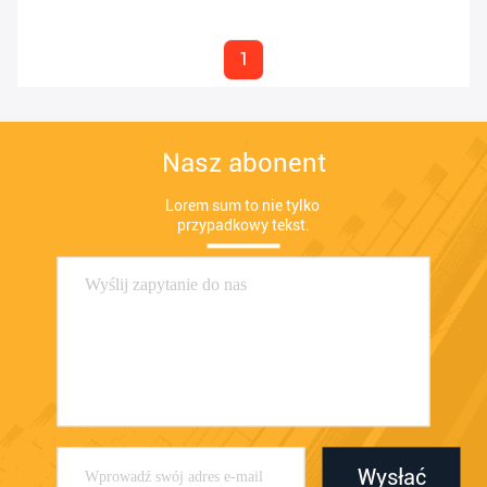
1
Nasz abonent
Lorem sum to nie tylko 
przypadkowy tekst.
Wysłać