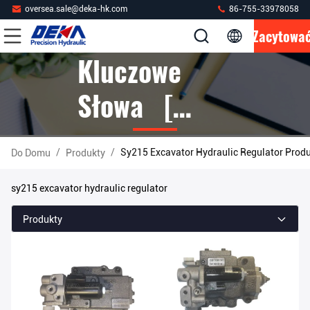
oversea.sale@deka-hk.com
86-755-33978058
Zacytowa
Kluczowe
Słowa [
Sy215
/
/
Sy215 Excavator Hydraulic Regulator Prod
Do Domu
Produkty
Excavator
sy215 excavator hydraulic regulator
Hydraulic
Produkty
Regulator ]
Mecz 3