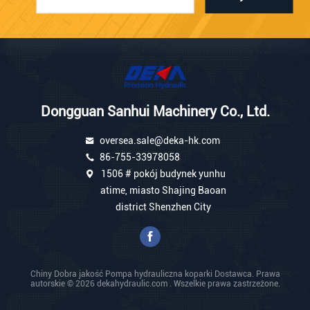
Dongguan Sanhui Machinery Co., Ltd.
oversea.sale@deka-hk.com
86-755-33978058
1506 # pokój budynek yunhu
atime, miasto Shajing Baoan
district Shenzhen City
Chiny Dobra jakość Pompa hydrauliczna koparki Dostawca. Prawa
autorskie © 2026 dekahydraulic.com . Wszelkie prawa zastrzeżone.