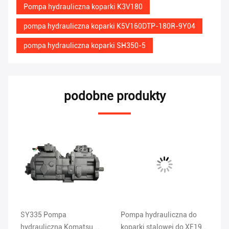
Pompa hydrauliczna koparki K3V180
pompa hydrauliczna koparki K5V160DTP-180R-9Y04
pompa hydrauliczna koparki SH350-5
podobne produkty
SY335 Pompa
Pompa hydrauliczna do
Po
hydrauliczna Komatsu,
koparki stalowej do XE195
13