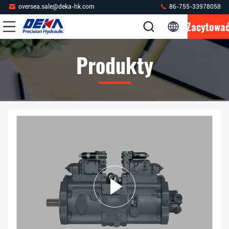
oversea.sale@deka-hk.com
86-755-33978058
Zacytowa
Produkty