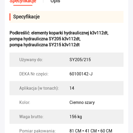
Specyfikacje
Opis
Specyfikacje
Podkreślić:
elementy koparki hydraulicznej k3v112dt
,
pompa hydrauliczna SY205 k3v112dt
,
pompa hydrauliczna SY215 k3v112dt
Używany do:
SY205/215
DEKA Nr części:
60100142-J
Aplikacja (w tonach):
14
Kolor:
Ciemno szary
Waga brutto:
156 kg
Pomiar pakowania:
81 CM * 41 CM * 60 CM