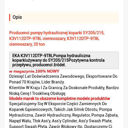
Opis
Producenci pompy hydraulicznej koparki SY205/215,
K3V112DTP-9T8L ciemnoszary, K3V112DTP-9T8L
ciemnoszary, 20 ton
EKA K3V112DTP-9T8L
Pompa hydrauliczna
koparki
używany do SY205/215
Pozytywna kontrola
przepływu, producenci źródeł.
w magazynie.100% NOWY
Dziesięć Lat Doświadczenia Zawodowego, Eksportowane Do
Ponad 70 Krajów, Lider Branży.
Klientów W Kraju I Za Granicą Za Doskonałe Produkty, Bardzo
Niską Cenę I Troskliwą Obsługę.
Modele marek to obszerne kompletne modele produktów
Specjalizujemy Się W Eksporcie Części Zamiennych Do
Koparek Gąsienicowych, Takich Jak Silnik Obrotu, Pompa
Hydrauliczna, Zawór Hydrauliczny, Regulator, Pompa Zębata,
Napęd Wału, Tłok Ass'y, Ass'y Cylinder, Ass'y Swash Plate,
Support Swash Płyta, Zawór Blokowy Itp. Dostarczymy Ci