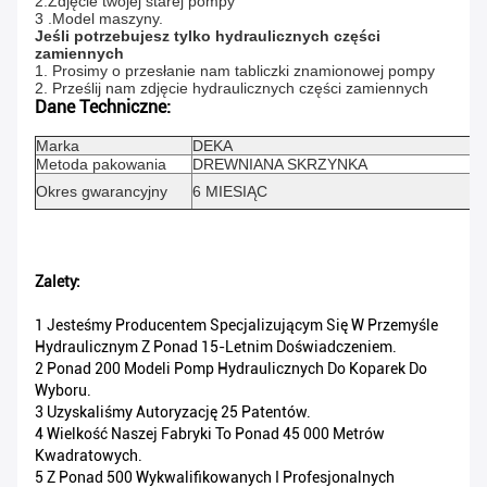
2.Zdjęcie twojej starej pompy
3 .Model maszyny.
Jeśli potrzebujesz tylko hydraulicznych części
zamiennych
1. Prosimy o przesłanie nam tabliczki znamionowej pompy
2. Prześlij nam zdjęcie hydraulicznych części zamiennych
Dane Techniczne:
Marka
DEKA
Metoda pakowania
DREWNIANA SKRZYNKA
Okres gwarancyjny
6 MIESIĄC
Zalety:
1 Jesteśmy Producentem Specjalizującym Się W Przemyśle
Hydraulicznym Z Ponad 15-Letnim Doświadczeniem.
2 Ponad 200 Modeli Pomp Hydraulicznych Do Koparek Do
Wyboru.
3 Uzyskaliśmy Autoryzację 25 Patentów.
4 Wielkość Naszej Fabryki To Ponad 45 000 Metrów
Kwadratowych.
5 Z Ponad 500 Wykwalifikowanych I Profesjonalnych