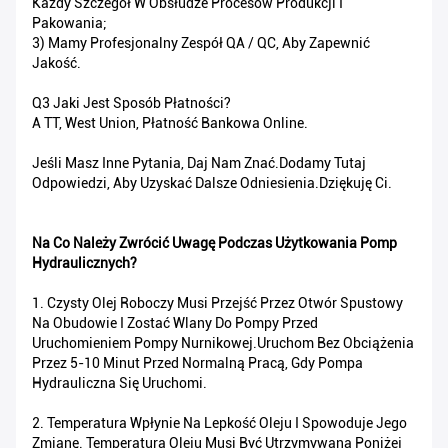
Każdy Szczegół W Obsłudze Procesów Produkcji I
Pakowania;
3) Mamy Profesjonalny Zespół QA / QC, Aby Zapewnić
Jakość.
Q3 Jaki Jest Sposób Płatności?
A TT, West Union, Płatność Bankowa Online.
Jeśli Masz Inne Pytania, Daj Nam Znać.Dodamy Tutaj
Odpowiedzi, Aby Uzyskać Dalsze Odniesienia.Dziękuję Ci.
Na Co Należy Zwrócić Uwagę Podczas Użytkowania Pomp
Hydraulicznych?
1. Czysty Olej Roboczy Musi Przejść Przez Otwór Spustowy
Na Obudowie I Zostać Wlany Do Pompy Przed
Uruchomieniem Pompy Nurnikowej.Uruchom Bez Obciążenia
Przez 5-10 Minut Przed Normalną Pracą, Gdy Pompa
Hydrauliczna Się Uruchomi.
2. Temperatura Wpłynie Na Lepkość Oleju I Spowoduje Jego
Zmianę. Temperatura Oleju Musi Być Utrzymywana Poniżej