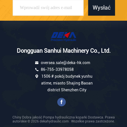
Wysłać
Dongguan Sanhui Machinery Co., Ltd.
oversea.sale@deka-hk.com
86-755-33978058
1506 # pokój budynek yunhu
atime, miasto Shajing Baoan
district Shenzhen City
Chiny Dobra jakość Pompa hydrauliczna koparki Dostawca. Prawa
autorskie © 2026 dekahydraulic.com . Wszelkie prawa zastrzeżone.