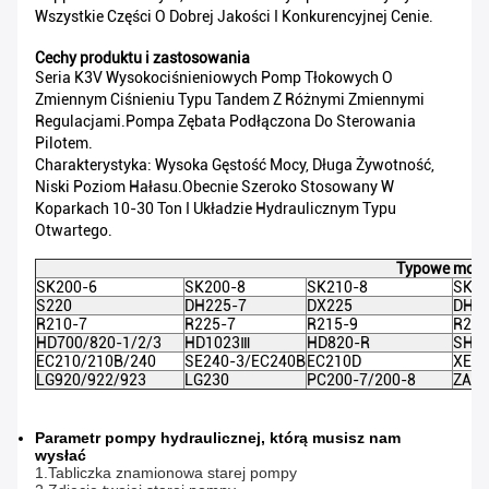
Wszystkie Części O Dobrej Jakości I Konkurencyjnej Cenie.
Cechy produktu i zastosowania
Seria K3V Wysokociśnieniowych Pomp Tłokowych O
Zmiennym Ciśnieniu Typu Tandem Z Różnymi Zmiennymi
Regulacjami.Pompa Zębata Podłączona Do Sterowania
Pilotem.
Charakterystyka: Wysoka Gęstość Mocy, Długa Żywotność,
Niski Poziom Hałasu.Obecnie Szeroko Stosowany W
Koparkach 10-30 Ton I Układzie Hydraulicznym Typu
Otwartego.
Typowe mode
SK200-6
SK200-8
SK210-8
SK23
S220
DH225-7
DX225
DH22
R210-7
R225-7
R215-9
R215
HD700/820-1/2/3
HD1023Ⅲ
HD820-R
SH20
EC210/210B/240
SE240-3/EC240B
EC210D
XE21
LG920/922/923
LG230
PC200-7/200-8
ZAX
Parametr pompy hydraulicznej, którą musisz nam
wysłać
1.Tabliczka znamionowa starej pompy