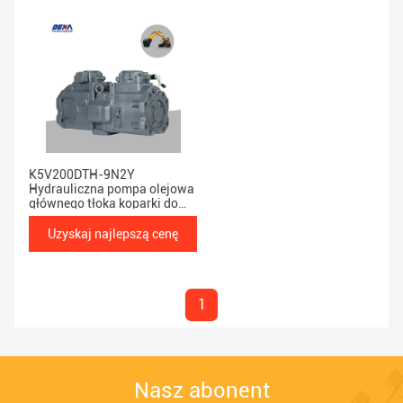
K5V200DTH-9N2Y
Hydrauliczna pompa olejowa
głównego tłoka koparki do
EC480D
Uzyskaj najlepszą cenę
1
Nasz abonent