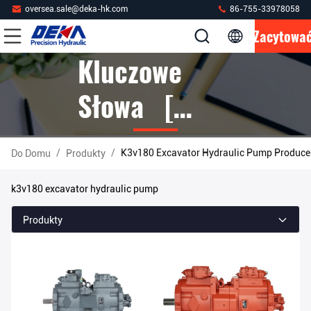
oversea.sale@deka-hk.com
86-755-33978058
Zacytowa
Kluczowe
Słowa [
K3v180
/
/
K3v180 Excavator Hydraulic Pump Produce
Do Domu
Produkty
Excavator
k3v180 excavator hydraulic pump
Hydraulic
Produkty
Pump ] Mecz
5 Produkty