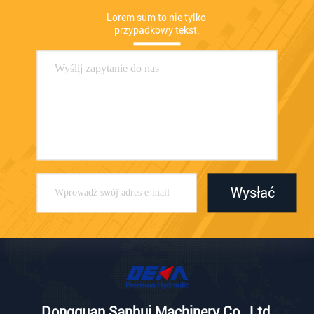
Lorem sum to nie tylko 
przypadkowy tekst.
Wysłać
Dongguan Sanhui Machinery Co., Ltd.