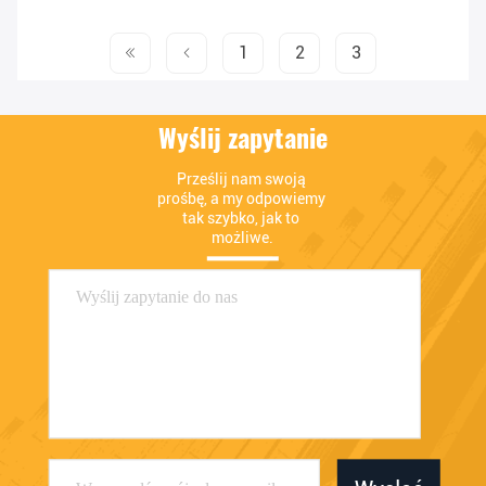
1
2
3
Wyślij zapytanie
Prześlij nam swoją 
prośbę, a my odpowiemy 
tak szybko, jak to 
możliwe.