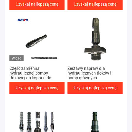
zawór awaryjny dla pompy
Główny zawór rozdzielczy do
Uzyskaj najlepszą cenę
Uzyskaj najlepszą cenę
hydraulicznej
pompy hydraulicznej
Wideo
Część zamienna
Zestawy napraw dla
hydraulicznej pompy
hydraulicznych tłoków i
tłokowej do koparki do
pomp głównych
ciężkiego sprzętu SK200-1
Główny zawór rozdzielczy do
Uzyskaj najlepszą cenę
Uzyskaj najlepszą cenę
pompy hydraulicznej