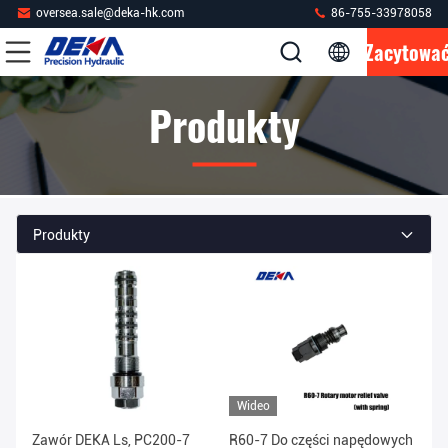
oversea.sale@deka-hk.com
86-755-33978058
Zacytowa
Produkty
Produkty
Wideo
Zawór DEKA Ls, PC200-7
R60-7 Do części napędowych