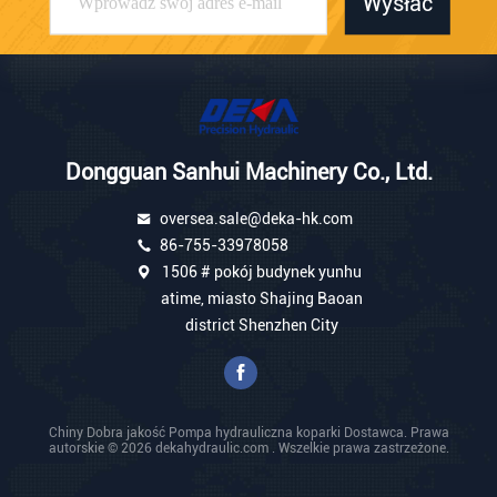
Wysłać
Dongguan Sanhui Machinery Co., Ltd.
oversea.sale@deka-hk.com
86-755-33978058
1506 # pokój budynek yunhu
atime, miasto Shajing Baoan
district Shenzhen City
Chiny Dobra jakość Pompa hydrauliczna koparki Dostawca. Prawa
autorskie © 2026 dekahydraulic.com . Wszelkie prawa zastrzeżone.