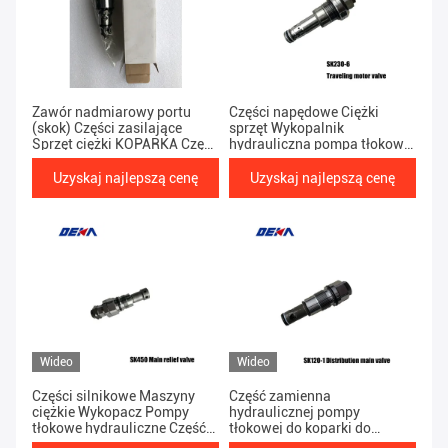
Zawór nadmiarowy portu
Części napędowe Ciężki
(skok) Części zasilające
sprzęt Wykopalnik
Sprzęt ciężki KOPARKA Część
hydrauliczna pompa tłokowa
zamienna hydraulicznej
części zamiennej SK230-6
pompy tłokowej SK200-1
Motor ruchowy zawór
Uzyskaj najlepszą cenę
Uzyskaj najlepszą cenę
Napęd końcowy SK200-1
końcowy silnik
Wideo
Wideo
Części silnikowe Maszyny
Część zamienna
ciężkie Wykopacz Pompy
hydraulicznej pompy
tłokowe hydrauliczne Część
tłokowej do koparki do
zapasowa SK450 Główny
ciężkiego sprzętu SK120-1