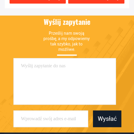
Wyślij zapytanie
Prześlij nam swoją 
prośbę, a my odpowiemy 
tak szybko, jak to 
możliwe.
Wysłać