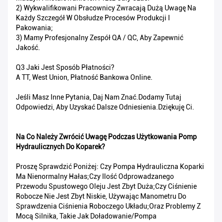
2) Wykwalifikowani Pracownicy Zwracają Dużą Uwagę Na
Każdy Szczegół W Obsłudze Procesów Produkcji I
Pakowania;
3) Mamy Profesjonalny Zespół QA / QC, Aby Zapewnić
Jakość.
Q3 Jaki Jest Sposób Płatności?
A TT, West Union, Płatność Bankowa Online.
Jeśli Masz Inne Pytania, Daj Nam Znać.Dodamy Tutaj
Odpowiedzi, Aby Uzyskać Dalsze Odniesienia.Dziękuję Ci.
Na Co Należy Zwrócić Uwagę Podczas Użytkowania Pomp
Hydraulicznych Do Koparek?
Proszę Sprawdzić Poniżej: Czy Pompa Hydrauliczna Koparki
Ma Nienormalny Hałas;czy Ilość Odprowadzanego
Przewodu Spustowego Oleju Jest Zbyt Duża;czy Ciśnienie
Robocze Nie Jest Zbyt Niskie, Używając Manometru Do
Sprawdzenia Ciśnienia Roboczego Układu;oraz Problemy Z
Mocą Silnika, Takie Jak Doładowanie/pompa