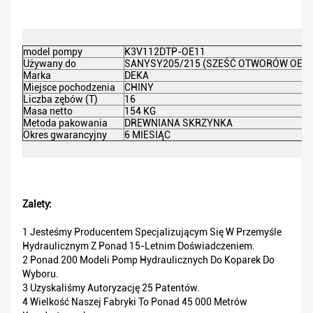
model pompy
K3V112DTP-OE11
Używany do
SANY
SY205/215 (SZEŚĆ OTWORÓW OE)
Marka
DEKA
Miejsce pochodzenia
CHINY
Liczba zębów (T)
16
Masa netto
154 KG
Metoda pakowania
DREWNIANA SKRZYNKA
Okres gwarancyjny
6 MIESIĄC
Zalety:
1 Jesteśmy Producentem Specjalizującym Się W Przemyśle
Hydraulicznym Z Ponad 15-Letnim Doświadczeniem.
2 Ponad 200 Modeli Pomp Hydraulicznych Do Koparek Do
Wyboru.
3 Uzyskaliśmy Autoryzację 25 Patentów.
4 Wielkość Naszej Fabryki To Ponad 45 000 Metrów