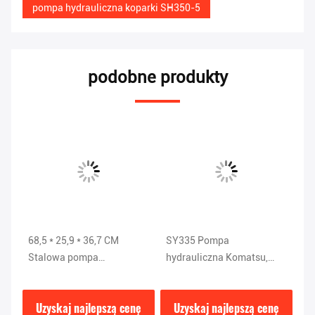
pompa hydrauliczna koparki SH350-5
podobne produkty
68,5 * 25,9 * 36,7 CM
SY335 Pompa
Po
Stalowa pompa
hydrauliczna Komatsu,
ko
-
hydrauliczna SY205 / 215
części hydrauliczne
/ 
ISO9001
koparki DEKA K5V200DTH-
ę
Uzyskaj najlepszą cenę
Uzyskaj najlepszą cenę
9N1H