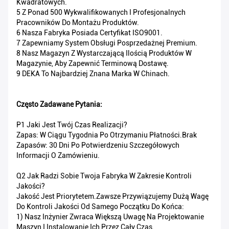
Kwadratowych.
5 Z Ponad 500 Wykwalifikowanych I Profesjonalnych
Pracowników Do Montażu Produktów.
6 Nasza Fabryka Posiada Certyfikat ISO9001.
7 Zapewniamy System Obsługi Posprzedażnej Premium.
8 Nasz Magazyn Z Wystarczającą Ilością Produktów W
Magazynie, Aby Zapewnić Terminową Dostawę.
9 DEKA To Najbardziej Znana Marka W Chinach.
Często Zadawane Pytania:
P1 Jaki Jest Twój Czas Realizacji?
Zapas: W Ciągu Tygodnia Po Otrzymaniu Płatności.Brak
Zapasów: 30 Dni Po Potwierdzeniu Szczegółowych
Informacji O Zamówieniu.
Q2 Jak Radzi Sobie Twoja Fabryka W Zakresie Kontroli
Jakości?
Jakość Jest Priorytetem.Zawsze Przywiązujemy Dużą Wagę
Do Kontroli Jakości Od Samego Początku Do Końca:
1) Nasz Inżynier Zwraca Większą Uwagę Na Projektowanie
Maszyn I Instalowanie Ich Przez Cały Czas.