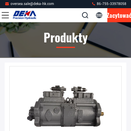
oversea.sale@deka-hk.com
86-755-33978058
Zacytowa
Produkty