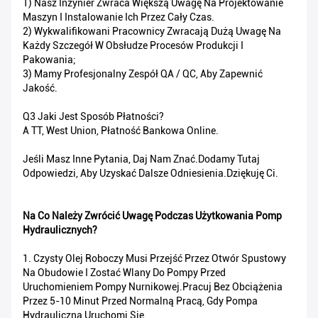
1) Nasz Inżynier Zwraca Większą Uwagę Na Projektowanie
Maszyn I Instalowanie Ich Przez Cały Czas.
2) Wykwalifikowani Pracownicy Zwracają Dużą Uwagę Na
Każdy Szczegół W Obsłudze Procesów Produkcji I
Pakowania;
3) Mamy Profesjonalny Zespół QA / QC, Aby Zapewnić
Jakość.
Q3 Jaki Jest Sposób Płatności?
A TT, West Union, Płatność Bankowa Online.
Jeśli Masz Inne Pytania, Daj Nam Znać.Dodamy Tutaj
Odpowiedzi, Aby Uzyskać Dalsze Odniesienia.Dziękuję Ci.
Na Co Należy Zwrócić Uwagę Podczas Użytkowania Pomp
Hydraulicznych?
1. Czysty Olej Roboczy Musi Przejść Przez Otwór Spustowy
Na Obudowie I Zostać Wlany Do Pompy Przed
Uruchomieniem Pompy Nurnikowej.Pracuj Bez Obciążenia
Przez 5-10 Minut Przed Normalną Pracą, Gdy Pompa
Hydrauliczna Uruchomi Się.