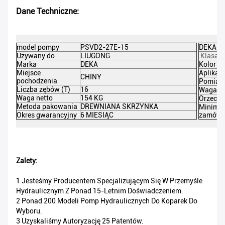
Dane Techniczne:
model pompy
PSVD2-27E-15
DEKA NR
Używany do
LIUGONG
Klasa p
Marka
DEKA
Kolor
Miejsce
Aplikacj
CHINY
pochodzenia
Pomiar
Liczba zębów (T)
16
Waga br
Waga netto
154 KG
Orzeczn
Metoda pakowania
DREWNIANA SKRZYNKA
Minima
Okres gwarancyjny
6 MIESIĄC
zamówi
Zalety:
1 Jesteśmy Producentem Specjalizującym Się W Przemyśle
Hydraulicznym Z Ponad 15-Letnim Doświadczeniem.
2 Ponad 200 Modeli Pomp Hydraulicznych Do Koparek Do
Wyboru.
3 Uzyskaliśmy Autoryzację 25 Patentów.