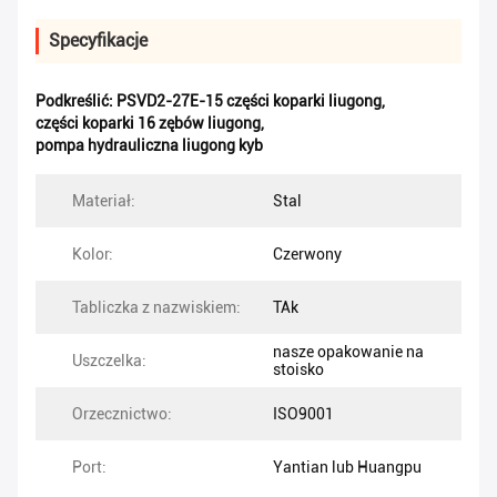
Specyfikacje
Podkreślić:
PSVD2-27E-15 części koparki liugong
,
części koparki 16 zębów liugong
,
pompa hydrauliczna liugong kyb
Materiał:
Stal
Kolor:
Czerwony
Tabliczka z nazwiskiem:
TAk
nasze opakowanie na
Uszczelka:
stoisko
Orzecznictwo:
ISO9001
Port:
Yantian lub Huangpu