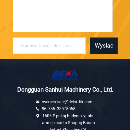
Wysłać
Dongguan Sanhui Machinery Co., Ltd.
oversea.sale@deka-hk.com
86-755-33978058
1506 # pokój budynek yunhu
atime, miasto Shajing Baoan
district Shenzhen City