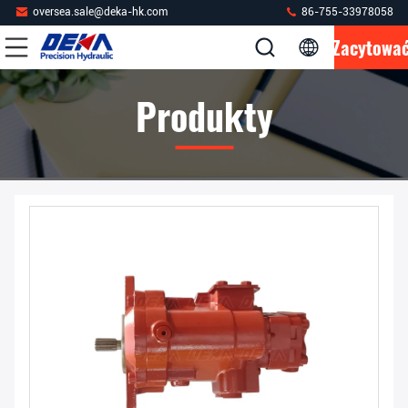
oversea.sale@deka-hk.com
86-755-33978058
Zacytowa
Produkty