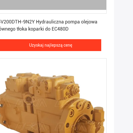
Uzyskaj najlepszą cenę
5V200DTH-9N2Y Hydrauliczna pompa olejowa
głównego tłoka koparki do EC480D
Uzyskaj najlepszą cenę