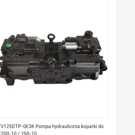
Uzyskaj najlepszą cenę
V125DTP-0E3K Pompa hydrauliczna koparki do
200-10 / 250-10