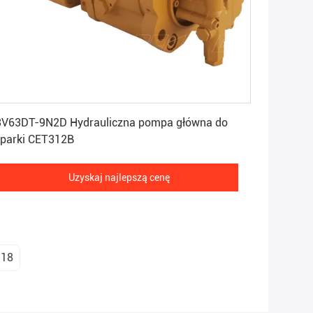
Uzyskaj najlepszą cenę
V63DT-9N2D Hydrauliczna pompa główna do
parki CET312B
Uzyskaj najlepszą cenę
18