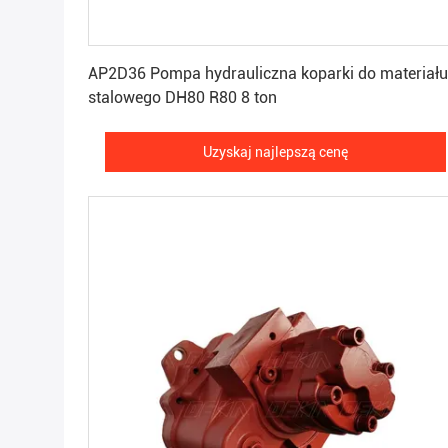
Uzyskaj najlepszą cenę
AP2D36 Pompa hydrauliczna koparki do materiału
stalowego DH80 R80 8 ton
Uzyskaj najlepszą cenę