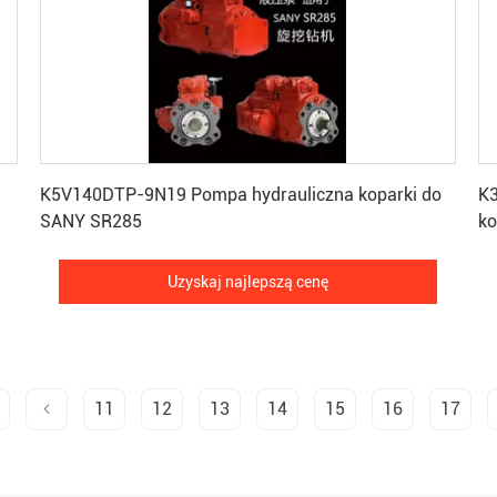
Uzyskaj najlepszą cenę
K5V140DTP-9N19 Pompa hydrauliczna koparki do
K3
SANY SR285
ko
Uzyskaj najlepszą cenę
11
12
13
14
15
16
17