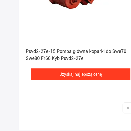
Uzyskaj najlepszą cenę
Psvd2-27e-15 Pompa główna koparki do Swe70
Swe80 Fr60 Kyb Psvd2-27e
Uzyskaj najlepszą cenę