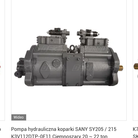
Wideo
Uzyskaj najlepszą cenę
o
Pompa hydrauliczna koparki SANY SY205 / 215
K7
K3V112DTP-0E11 Ciemnoszary 20 ~ 22 ton
SK