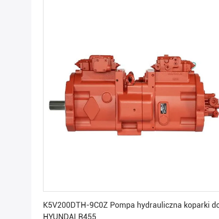
Uzyskaj najlepszą cenę
K5V200DTH-9C0Z Pompa hydrauliczna koparki d
HYUNDAI R455