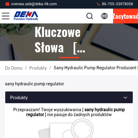
oversea.sale@deka-hk.com
86-755-33978058
Zacytowa
Kluczowe
Słowa [
Sany
/
/
Sany Hydraulic Pump Regulator Producent 
Do Domu
Produkty
Hydraulic
sany hydraulic pump regulator
Pump
Produkty
Regulator ]
Przepraszam! Twoje wyszukiwania [
sany hydraulic pump
regulator
] nie pasuje do żadnych produktów
Mecz 0