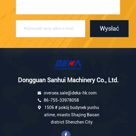
Wysłać
Dongguan Sanhui Machinery Co., Ltd.
oversea.sale@deka-hk.com
86-755-33978058
1506 # pokój budynek yunhu
atime, miasto Shajing Baoan
district Shenzhen City