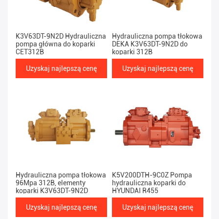
K3V63DT-9N2D Hydrauliczna
Hydrauliczna pompa tłokowa
pompa główna do koparki
DEKA K3V63DT-9N2D do
CET312B
koparki 312B
Uzyskaj najlepszą cenę
Uzyskaj najlepszą cenę
Hydrauliczna pompa tłokowa
K5V200DTH-9C0Z Pompa
96Mpa 312B, elementy
hydrauliczna koparki do
koparki K3V63DT-9N2D
HYUNDAI R455
Uzyskaj najlepszą cenę
Uzyskaj najlepszą cenę