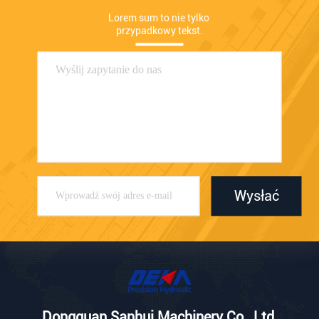
Lorem sum to nie tylko 
przypadkowy tekst.
Wysłać
Dongguan Sanhui Machinery Co., Ltd.