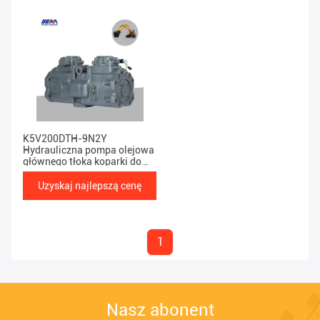
K5V200DTH-9N2Y
Hydrauliczna pompa olejowa
głównego tłoka koparki do
EC480D
Uzyskaj najlepszą cenę
1
Nasz abonent