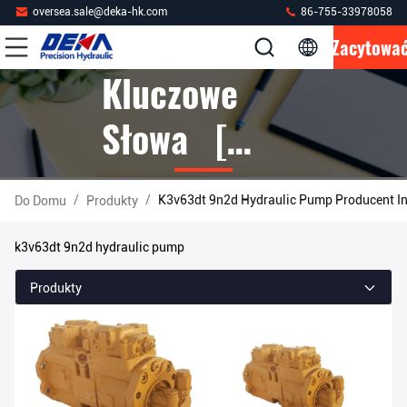
oversea.sale@deka-hk.com
86-755-33978058
Zacytowa
Kluczowe
Słowa [
K3v63dt
/
/
K3v63dt 9n2d Hydraulic Pump Producent I
Do Domu
Produkty
9n2d
k3v63dt 9n2d hydraulic pump
Hydraulic
Produkty
Pump ] Mecz
5 Produkty