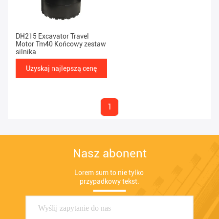
DH215 Excavator Travel
Motor Tm40 Końcowy zestaw
silnika
Uzyskaj najlepszą cenę
1
Nasz abonent
Lorem sum to nie tylko 
przypadkowy tekst.