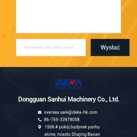
Wysłać
Dongguan Sanhui Machinery Co., Ltd.
oversea.sale@deka-hk.com
86-755-33978058
1506 # pokój budynek yunhu
atime, miasto Shajing Baoan