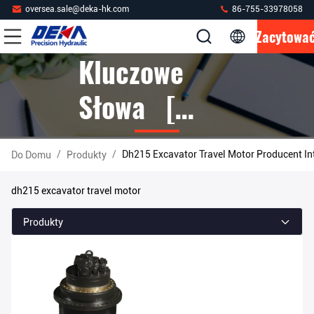
oversea.sale@deka-hk.com
86-755-33978058
Zacytowa
Kluczowe
Słowa [
Dh215
/
/
Dh215 Excavator Travel Motor Producent I
Do Domu
Produkty
Excavator
dh215 excavator travel motor
Travel Motor
Produkty
] Mecz 1
Produkty