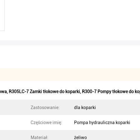
owa
,
R305LC-7 Zamki tłokowe do koparki
,
R300-7 Pompy tłokowe do ko
Zastosowanie:
dla koparki
Częściowe imię:
Pompa hydrauliczna koparki
Materiał:
żeliwo