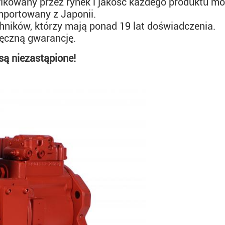
ikowany przez rynek i jakość każdego produktu mo
importowany z Japonii.
ników, którzy mają ponad 19 lat doświadczenia.
ęczną gwarancję.
są niezastąpione!