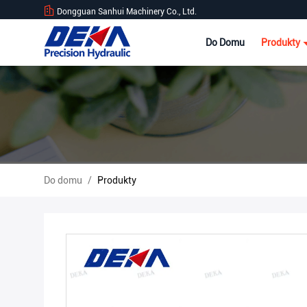
Dongguan Sanhui Machinery Co., Ltd.
Do Domu
Produkty
Do domu
/
Produkty