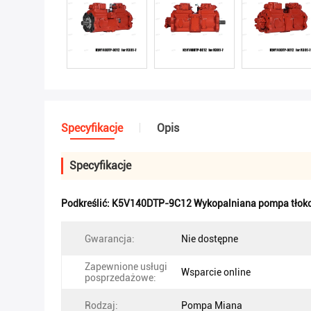
Specyfikacje
Opis
Specyfikacje
Podkreślić:
K5V140DTP-9C12 Wykopalniana pompa tłok
Gwarancja:
Nie dostępne
Zapewnione usługi
Wsparcie online
posprzedażowe:
Rodzaj:
Pompa Miana