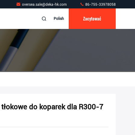
oversea.sale@deka-hk.com
86-755-33978058
Zacytować
Polish
łokowe do koparek dla R300-7