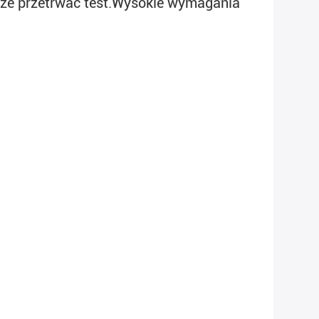
że przetrwać test.
Wysokie wymagania 