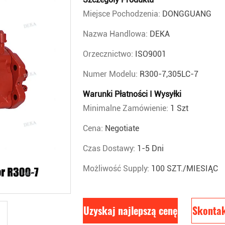
Miejsce Pochodzenia:
DONGGUANG
Nazwa Handlowa:
DEKA
Orzecznictwo:
ISO9001
Numer Modelu:
R300-7,305LC-7
Warunki Płatności I Wysyłki
Minimalne Zamówienie:
1 Szt
Cena:
Negotiate
Czas Dostawy:
1-5 Dni
Możliwość Supply:
100 SZT./MIESIĄC
Uzyskaj najlepszą cenę
Skontak