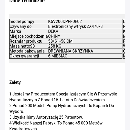
Dane Techniczne:
model pompy
K5V200DPH-0E02
DEK
Używany do
Elektroniczny wtrysk ZX470-3
Naz
Marka
DEKA
Kol
Miejsce pochodzenia
CHINY
Mat
Rozmiar produktu
58*61*58 CM
Pom
Masa netto93
258 KG
Wag
Metoda pakowania
DREWNIANA SKRZYNKA
Orz
Okres gwarancji
6 MIESIĄC
Min
Zalety:
1 Jesteśmy Producentem Specjalizującym Się W Przemyśle
Hydraulicznym Z Ponad 15-Letnim Doświadczeniem.
2 Ponad 200 Modeli Pomp Hydraulicznych Do Koparek Do
Wyboru.
3 Uzyskaliśmy Autoryzację 25 Patentów.
4 Wielkość Naszej Fabryki To Ponad 45 000 Metrów
Kwadratowych.