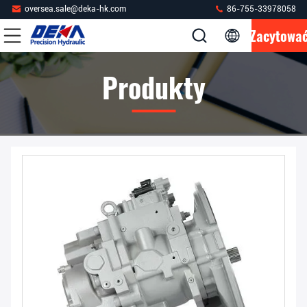
oversea.sale@deka-hk.com
86-755-33978058
Zacytowa
Produkty