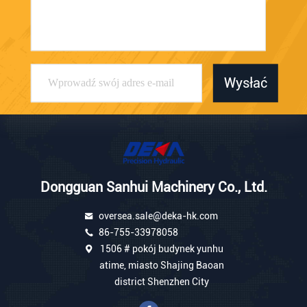
Wysłać
Dongguan Sanhui Machinery Co., Ltd.
oversea.sale@deka-hk.com
86-755-33978058
1506 # pokój budynek yunhu
atime, miasto Shajing Baoan
district Shenzhen City