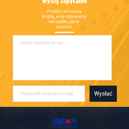
Wyślij zapytanie
Prześlij nam swoją 
prośbę, a my odpowiemy 
tak szybko, jak to 
możliwe.
Wysłać