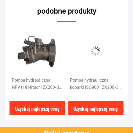
podobne produkty
Pompa hydrauliczna
Pompa hydrauliczna
K5
HPV118 Hitachi ZX200-3
koparki ISO9001 ZX200-3,
Po
0
Części do koparek ISO9001
części do ciężkiego sprzętu
ZX
HPV118 Hitachi
do
ę
Uzyskaj najlepszą cenę
Uzyskaj najlepszą cenę