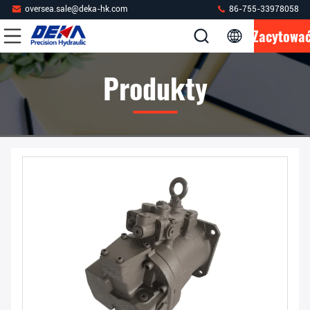
oversea.sale@deka-hk.com
86-755-33978058
Zacytowa
Produkty