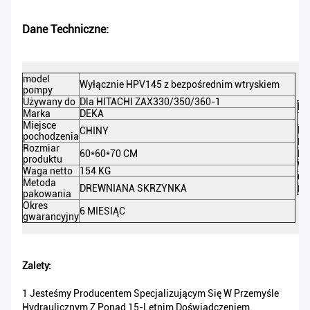
Dane Techniczne:
model
Wyłącznie HPV145 z bezpośrednim wtryskiem
pompy
Używany do
Dla HITACHI ZAX330/350/360-1
DE
Marka
DEKA
Kl
Miejsce
Ko
CHINY
pochodzenia
Ma
Rozmiar
60*60*70 CM
Po
produktu
Wa
Waga netto
154 KG
Or
Metoda
DREWNIANA SKRZYNKA
Mi
pakowania
Okres
6 MIESIĄC
gwarancyjny
Zalety:
1 Jesteśmy Producentem Specjalizującym Się W Przemyśle
Hydraulicznym Z Ponad 15-Letnim Doświadczeniem.