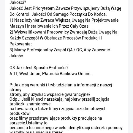
Jakości?
Jakość Jest Priorytetem.Zawsze Przywiązujemy Dużą Wagę
Do Kontroli Jakości Od Samego Początku Do Końca:
1) Nasz Inżynier Zwraca Większą Uwagę Na Projektowanie
Maszyn I Instalowanie Ich Przez Cały Czas.
2) Wykwalifikowani Pracownicy Zwracają Dużą Uwagę Na
Każdy Szczegół W Obsłudze Procesów Produkcji I
Pakowania;
3) Mamy Profesjonalny Zespół QA / QC, Aby Zapewnić
Jakość.
Q3 Jaki Jest Sposób Płatności?
A TT, West Union, Płatność Bankowa Online.
P: Jakie są warunki i tryb udzielania informacji z naszej
strony
strony, aby uzyskać wsparcie gwarancyjne?
Odp .: Jeśli klienci narzekają, najpierw prześlij zdjęcia
tabliczki znamionowej
na towarach, a także filmy i zdjęcia przedmiotowych
produktów
oraz filmy przedstawiające produkty pracujące na
sprzęcie.Ustalimy to
personelu technicznego w celu identyfikacji usterek i pomocy
w szybkim usunięciu usterek.