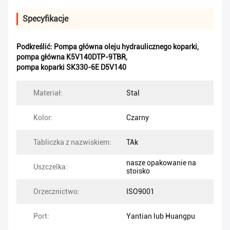
Specyfikacje
Podkreślić:
Pompa główna oleju hydraulicznego koparki
,
pompa główna K5V140DTP-9TBR
,
pompa koparki SK330-6E D5V140
Materiał:
Stal
Kolor:
Czarny
Tabliczka z nazwiskiem:
TAk
nasze opakowanie na
Uszczelka:
stoisko
Orzecznictwo:
ISO9001
Port:
Yantian lub Huangpu