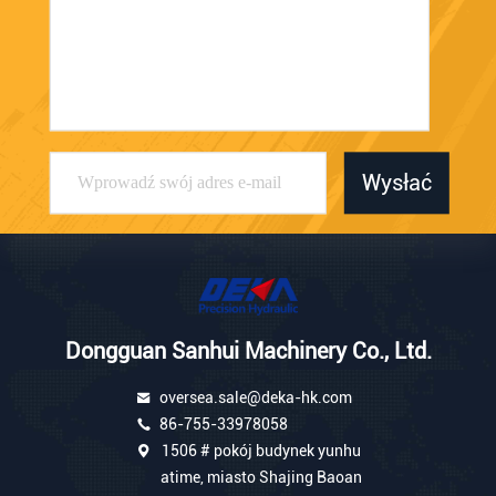
Wysłać
Dongguan Sanhui Machinery Co., Ltd.
oversea.sale@deka-hk.com
86-755-33978058
1506 # pokój budynek yunhu
atime, miasto Shajing Baoan