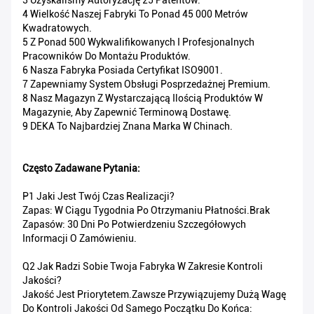
3 Uzyskaliśmy Autoryzację 25 Patentów.
4 Wielkość Naszej Fabryki To Ponad 45 000 Metrów
Kwadratowych.
5 Z Ponad 500 Wykwalifikowanych I Profesjonalnych
Pracowników Do Montażu Produktów.
6 Nasza Fabryka Posiada Certyfikat ISO9001.
7 Zapewniamy System Obsługi Posprzedażnej Premium.
8 Nasz Magazyn Z Wystarczającą Ilością Produktów W
Magazynie, Aby Zapewnić Terminową Dostawę.
9 DEKA To Najbardziej Znana Marka W Chinach.
Często Zadawane Pytania:
P1 Jaki Jest Twój Czas Realizacji?
Zapas: W Ciągu Tygodnia Po Otrzymaniu Płatności.Brak
Zapasów: 30 Dni Po Potwierdzeniu Szczegółowych
Informacji O Zamówieniu.
Q2 Jak Radzi Sobie Twoja Fabryka W Zakresie Kontroli
Jakości?
Jakość Jest Priorytetem.Zawsze Przywiązujemy Dużą Wagę
Do Kontroli Jakości Od Samego Początku Do Końca: