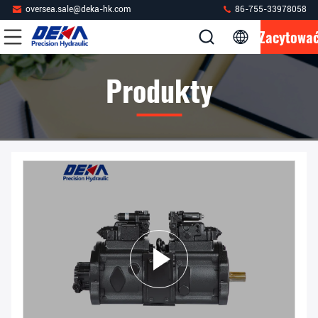
oversea.sale@deka-hk.com
86-755-33978058
Zacytowa
Produkty