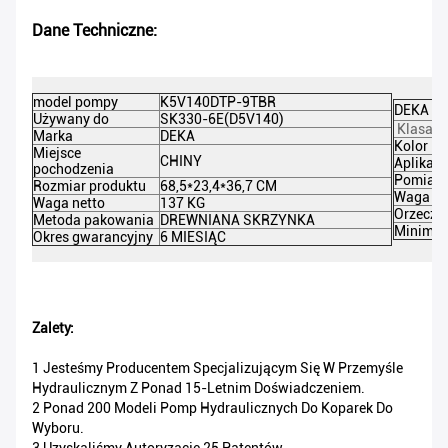
Dane Techniczne:
model pompy
K5V140DTP-9TBR
DEKA NR
Używany do
SK330-6E(D5V140)
Klasa p
Marka
DEKA
Kolor
Miejsce
CHINY
Aplikacj
pochodzenia
Pomiar 
Rozmiar produktu
68,5*23,4*36,7 CM
Waga br
Waga netto
137 KG
Orzeczn
Metoda pakowania
DREWNIANA SKRZYNKA
Minimal
Okres gwarancyjny
6 MIESIĄC
Zalety:
1 Jesteśmy Producentem Specjalizującym Się W Przemyśle
Hydraulicznym Z Ponad 15-Letnim Doświadczeniem.
2 Ponad 200 Modeli Pomp Hydraulicznych Do Koparek Do
Wyboru.