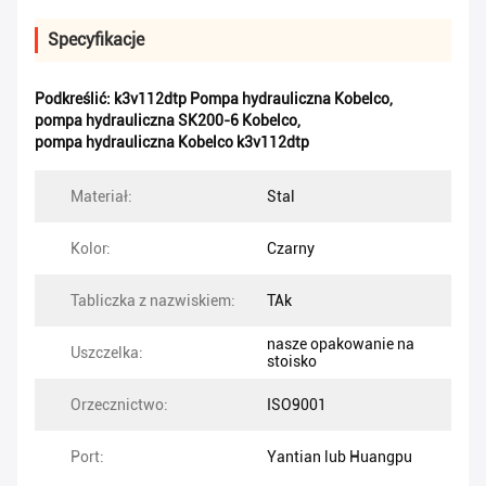
Specyfikacje
Podkreślić:
k3v112dtp Pompa hydrauliczna Kobelco
,
pompa hydrauliczna SK200-6 Kobelco
,
pompa hydrauliczna Kobelco k3v112dtp
Materiał:
Stal
Kolor:
Czarny
Tabliczka z nazwiskiem:
TAk
nasze opakowanie na
Uszczelka:
stoisko
Orzecznictwo:
ISO9001
Port:
Yantian lub Huangpu