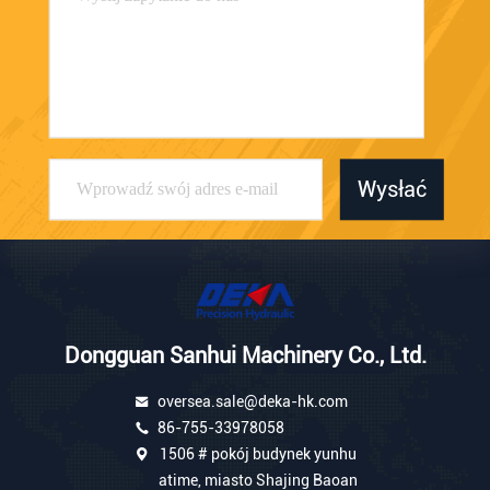
Wysłać
Dongguan Sanhui Machinery Co., Ltd.
oversea.sale@deka-hk.com
86-755-33978058
1506 # pokój budynek yunhu
atime, miasto Shajing Baoan