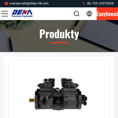
oversea.sale@deka-hk.com
86-755-33978058
Zacytowa
Produkty