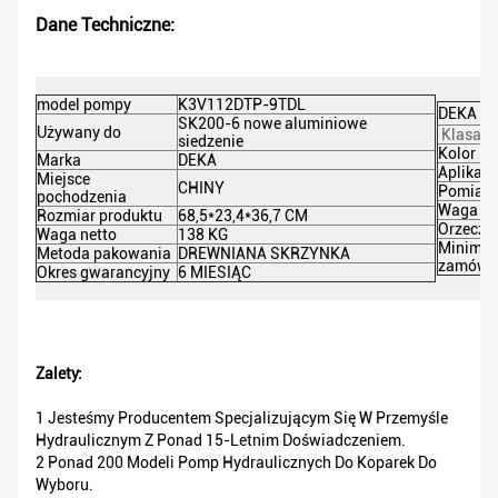
Dane Techniczne:
model pompy
K3V112DTP-9TDL
DEKA NR
SK200-6 nowe aluminiowe
Używany do
Klasa p
siedzenie
Kolor
Marka
DEKA
Aplikacj
Miejsce
CHINY
Pomiar 
pochodzenia
Waga br
Rozmiar produktu
68,5*23,4*36,7 CM
Orzeczn
Waga netto
138 KG
Minimal
Metoda pakowania
DREWNIANA SKRZYNKA
zamówie
Okres gwarancyjny
6 MIESIĄC
Zalety:
1 Jesteśmy Producentem Specjalizującym Się W Przemyśle
Hydraulicznym Z Ponad 15-Letnim Doświadczeniem.
2 Ponad 200 Modeli Pomp Hydraulicznych Do Koparek Do
Wyboru.