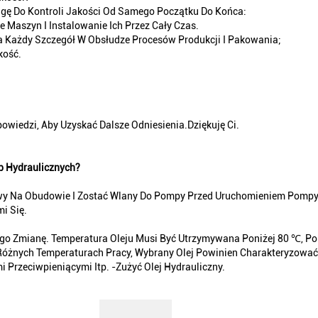
gę Do Kontroli Jakości Od Samego Początku Do Końca:
 Maszyn I Instalowanie Ich Przez Cały Czas.
 Każdy Szczegół W Obsłudze Procesów Produkcji I Pakowania;
kość.
owiedzi, Aby Uzyskać Dalsze Odniesienia.Dziękuję Ci.
p Hydraulicznych?
owy Na Obudowie I Zostać Wlany Do Pompy Przed Uruchomieniem Pompy 
i Się.
ego Zmianę. Temperatura Oleju Musi Być Utrzymywana Poniżej 80 ℃, Po
Różnych Temperaturach Pracy, Wybrany Olej Powinien Charakteryzow
 Przeciwpieniącymi Itp. -zużyć Olej Hydrauliczny.