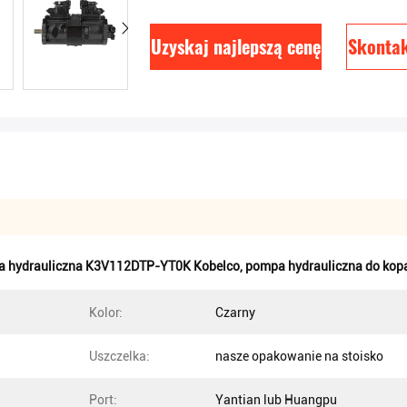
Uzyskaj najlepszą cenę
Skontak
 hydrauliczna K3V112DTP-YT0K Kobelco
,
pompa hydrauliczna do kopa
Kolor:
Czarny
Uszczelka:
nasze opakowanie na stoisko
Port:
Yantian lub Huangpu