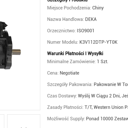
Miejsce Pochodzenia:
Chiny
Nazwa Handlowa:
DEKA
Orzecznictwo:
ISO9001
Numer Modelu:
K3V112DTP-YT0K
Warunki Płatności I Wysyłki
Minimalne Zamówienie:
1 Szt.
Cena:
Negotiate
Szczegóły Pakowania:
Pakowanie W Tor
Czas Dostawy:
Wyślij W Ciągu 2 Dni, Je
Zasady Płatności:
T/T, Western Union P
Możliwość Supply:
Ponad 10000 Zestaw