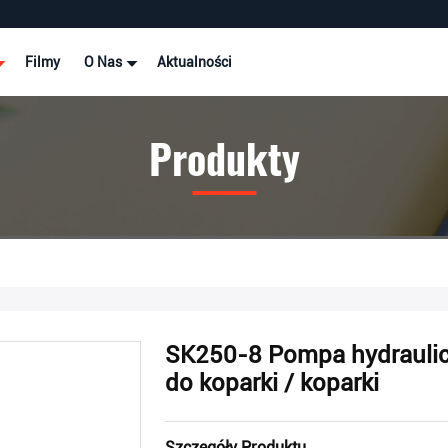
Filmy
O Nas
Aktualności
Produkty
SK250-8 Pompa hydrauli
do koparki / koparki
Szczegóły Produktu