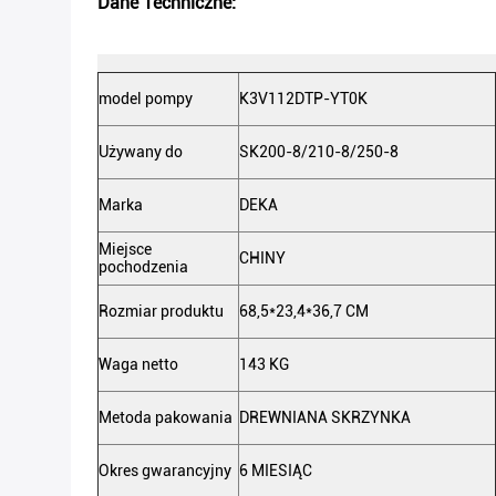
Dane Techniczne:
model pompy
K3V112DTP-YT0K
Używany do
SK200-8/210-8/250-8
Marka
DEKA
Miejsce
CHINY
pochodzenia
Rozmiar produktu
68,5*23,4*36,7 CM
Waga netto
143 KG
Metoda pakowania
DREWNIANA SKRZYNKA
Okres gwarancyjny
6 MIESIĄC