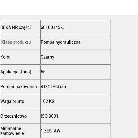
DEKA NR części.
60100145-J
Klasa produktu
Pompa hydrauliczna
Kolor
Czarny
Aplikacja (tona)
65
Pomiar pakowania
81*41*60 cm
Waga brutto
162 KG
Orzecznictwo
ISO 9001
Minimalne
1 ZESTAW
zamówienie