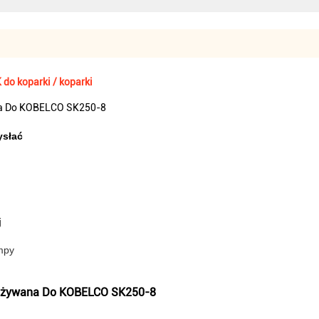
o koparki / koparki
a Do KOBELCO SK250-8
ysłać
j
mpy
Używana Do KOBELCO SK250-8