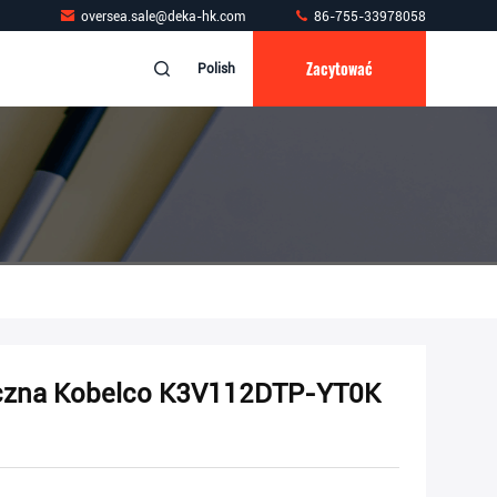
oversea.sale@deka-hk.com
86-755-33978058
Zacytować
Polish
czna Kobelco K3V112DTP-YT0K