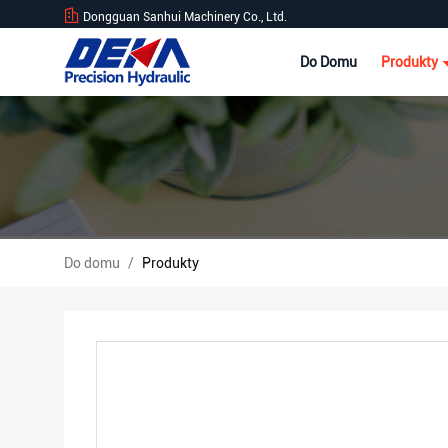
Dongguan Sanhui Machinery Co., Ltd.
Do Domu
Produkty
Do domu
/
Produkty