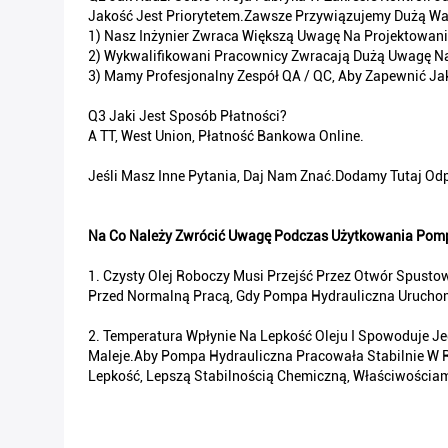
Jakość Jest Priorytetem.Zawsze Przywiązujemy Dużą Wa
1) Nasz Inżynier Zwraca Większą Uwagę Na Projektowanie
2) Wykwalifikowani Pracownicy Zwracają Dużą Uwagę Na
3) Mamy Profesjonalny Zespół QA / QC, Aby Zapewnić Ja
Q3 Jaki Jest Sposób Płatności?
A TT, West Union, Płatność Bankowa Online.
Jeśli Masz Inne Pytania, Daj Nam Znać.Dodamy Tutaj Odp
Na Co Należy Zwrócić Uwagę Podczas Użytkowania Pom
1. Czysty Olej Roboczy Musi Przejść Przez Otwór Spust
Przed Normalną Pracą, Gdy Pompa Hydrauliczna Uruchom
2. Temperatura Wpłynie Na Lepkość Oleju I Spowoduje J
Maleje.Aby Pompa Hydrauliczna Pracowała Stabilnie W 
Lepkość, Lepszą Stabilnością Chemiczną, Właściwościami