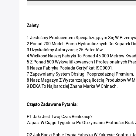
Zalety:
1 Jesteśmy Producentem Specjalizującym Się W Przemy
2 Ponad 200 Modeli Pomp Hydraulicznych Do Koparek D
3 Uzyskaliśmy Autoryzację 25 Patentów.
4 Wielkość Naszej Fabryki To Ponad 45 000 Metrów Kwa
5 Z Ponad 500 Wykwalifikowanych I Profesjonalnych Pr
6 Nasza Fabryka Posiada Certyfikat ISO9001.
7 Zapewniamy System Obsługi Posprzedażnej Premium.
8 Nasz Magazyn Z Wystarczającą Ilością Produktów W 
9 DEKA To Najbardziej Znana Marka W Chinach.
Często Zadawane Pytania:
P1 Jaki Jest Twój Czas Realizacji?
Zapas: W Ciągu Tygodnia Po Otrzymaniu Płatności.Brak 
Q2 Jak Radzi Sobie Twoja Fabryka W Zakresie Kontroli J