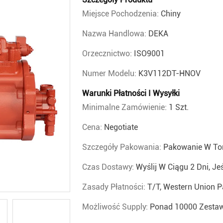
Miejsce Pochodzenia:
Chiny
Nazwa Handlowa:
DEKA
Orzecznictwo:
ISO9001
Numer Modelu:
K3V112DT-HNOV
Warunki Płatności I Wysyłki
Minimalne Zamówienie:
1 Szt.
Cena:
Negotiate
Szczegóły Pakowania:
Pakowanie W Tor
Czas Dostawy:
Wyślij W Ciągu 2 Dni, Je
Zasady Płatności:
T/T, Western Union P
Możliwość Supply:
Ponad 10000 Zestaw