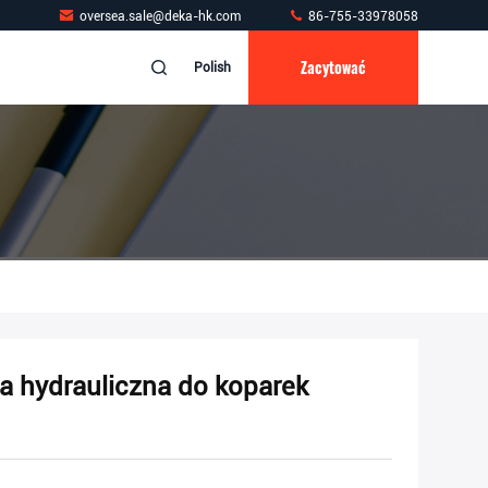
oversea.sale@deka-hk.com
86-755-33978058
Zacytować
Polish
hydrauliczna do koparek