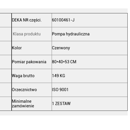
DEKA NR części.
60100461-J
Klasa produktu
Pompa hydrauliczna
Kolor
Czerwony
Pomiar pakowania
80*40*53 CM
Waga brutto
149 KG
Orzecznictwo
ISO 9001
Minimalne
1 ZESTAW
zamówienie