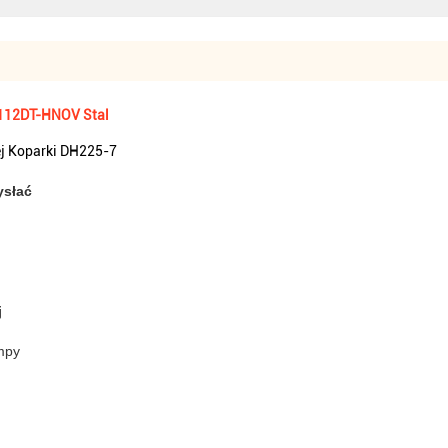
V112DT-HNOV Stal
 Koparki DH225-7
ysłać
j
mpy