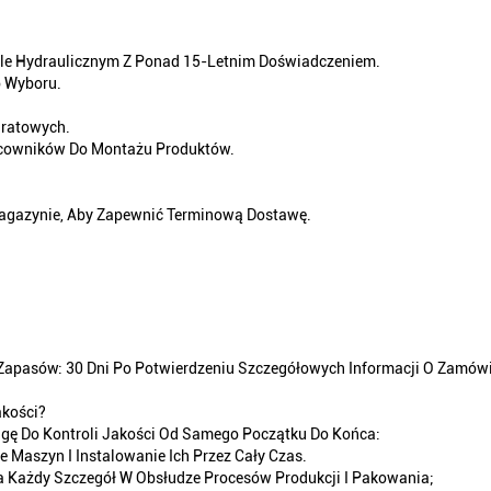
śle Hydraulicznym Z Ponad 15-Letnim Doświadczeniem.
o Wyboru.
dratowych.
acowników Do Montażu Produktów.
Magazynie, Aby Zapewnić Terminową Dostawę.
Zapasów: 30 Dni Po Potwierdzeniu Szczegółowych Informacji O Zamówi
akości?
gę Do Kontroli Jakości Od Samego Początku Do Końca:
 Maszyn I Instalowanie Ich Przez Cały Czas.
 Każdy Szczegół W Obsłudze Procesów Produkcji I Pakowania;