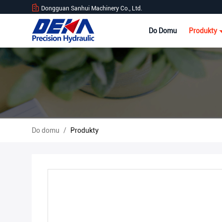
Dongguan Sanhui Machinery Co., Ltd.
Do Domu
Produkty
Do domu
/
Produkty