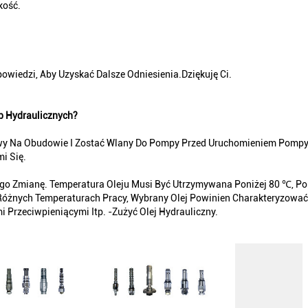
kość.
owiedzi, Aby Uzyskać Dalsze Odniesienia.Dziękuję Ci.
p Hydraulicznych?
owy Na Obudowie I Zostać Wlany Do Pompy Przed Uruchomieniem Pompy 
i Się.
ego Zmianę. Temperatura Oleju Musi Być Utrzymywana Poniżej 80 ℃, Po
Różnych Temperaturach Pracy, Wybrany Olej Powinien Charakteryzow
 Przeciwpieniącymi Itp. -zużyć Olej Hydrauliczny.