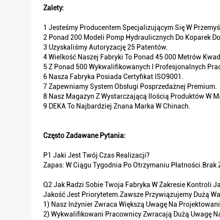
Zalety:
1 Jesteśmy Producentem Specjalizującym Się W Przemy
2 Ponad 200 Modeli Pomp Hydraulicznych Do Koparek D
3 Uzyskaliśmy Autoryzację 25 Patentów.
4 Wielkość Naszej Fabryki To Ponad 45 000 Metrów Kwa
5 Z Ponad 500 Wykwalifikowanych I Profesjonalnych Pr
6 Nasza Fabryka Posiada Certyfikat ISO9001.
7 Zapewniamy System Obsługi Posprzedażnej Premium.
8 Nasz Magazyn Z Wystarczającą Ilością Produktów W 
9 DEKA To Najbardziej Znana Marka W Chinach.
Często Zadawane Pytania:
P1 Jaki Jest Twój Czas Realizacji?
Zapas: W Ciągu Tygodnia Po Otrzymaniu Płatności.Brak 
Q2 Jak Radzi Sobie Twoja Fabryka W Zakresie Kontroli J
Jakość Jest Priorytetem.Zawsze Przywiązujemy Dużą Wa
1) Nasz Inżynier Zwraca Większą Uwagę Na Projektowanie
2) Wykwalifikowani Pracownicy Zwracają Dużą Uwagę Na