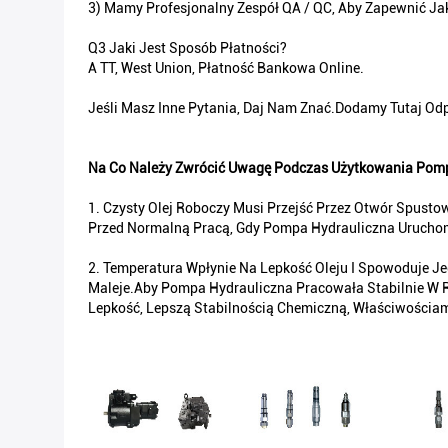
3) Mamy Profesjonalny Zespół QA / QC, Aby Zapewnić Ja
Q3 Jaki Jest Sposób Płatności?
A TT, West Union, Płatność Bankowa Online.
Jeśli Masz Inne Pytania, Daj Nam Znać.Dodamy Tutaj Odp
Na Co Należy Zwrócić Uwagę Podczas Użytkowania Pom
1. Czysty Olej Roboczy Musi Przejść Przez Otwór Spust
Przed Normalną Pracą, Gdy Pompa Hydrauliczna Uruchom
2. Temperatura Wpłynie Na Lepkość Oleju I Spowoduje J
Maleje.Aby Pompa Hydrauliczna Pracowała Stabilnie W 
Lepkość, Lepszą Stabilnością Chemiczną, Właściwościami