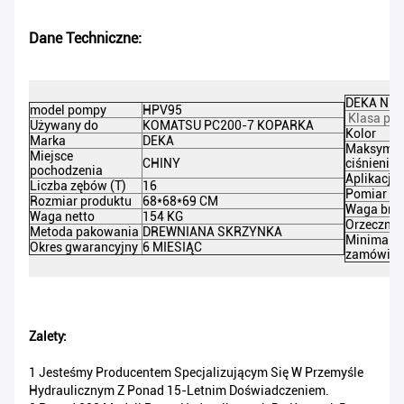
Dane Techniczne:
DEKA NR c
model pompy
HPV95
Klasa pro
Używany do
KOMATSU PC200-7 KOPARKA
Kolor
Marka
DEKA
Maksymal
Miejsce
CHINY
ciśnienie
pochodzenia
Aplikacja 
Liczba zębów (T)
16
Pomiar p
Rozmiar produktu
68*68*69 CM
Waga brut
Waga netto
154 KG
Orzecznic
Metoda pakowania
DREWNIANA SKRZYNKA
Minimaln
Okres gwarancyjny
6 MIESIĄC
zamówien
Zalety:
1 Jesteśmy Producentem Specjalizującym Się W Przemyśle
Hydraulicznym Z Ponad 15-Letnim Doświadczeniem.