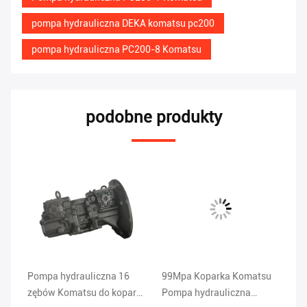
pompa hydrauliczna DEKA komatsu pc200
pompa hydrauliczna PC200-8 Komatsu
podobne produkty
na
Pompa hydrauliczna 16
99Mpa Koparka Komatsu
Po
o
zębów Komatsu do koparki
Pompa hydrauliczna
15