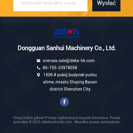
Wysłać
Dongguan Sanhui Machinery Co., Ltd.
oversea.sale@deka-hk.com
86-755-33978058
1506 # pokój budynek yunhu
atime, miasto Shajing Baoan
district Shenzhen City
Chiny Dobra jakość Pompa hydrauliczna koparki Dostawca. Prawa
autorskie © 2026 dekahydraulic.com . Wszelkie prawa zastrzeżone.