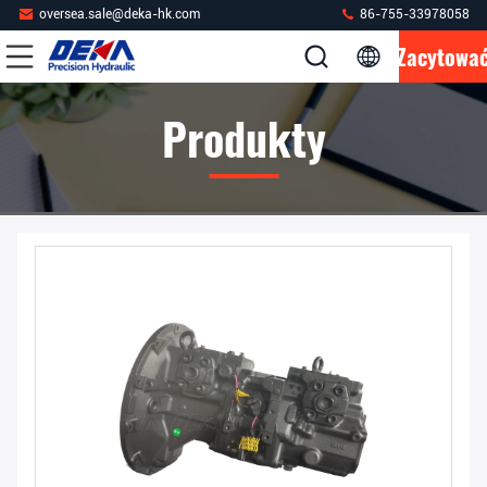
oversea.sale@deka-hk.com
86-755-33978058
Zacytowa
Produkty