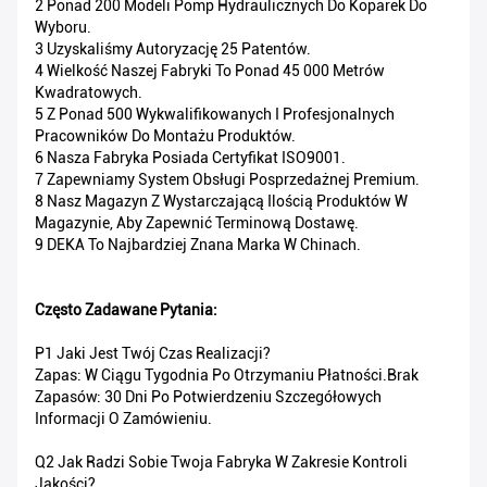
2 Ponad 200 Modeli Pomp Hydraulicznych Do Koparek Do
Wyboru.
3 Uzyskaliśmy Autoryzację 25 Patentów.
4 Wielkość Naszej Fabryki To Ponad 45 000 Metrów
Kwadratowych.
5 Z Ponad 500 Wykwalifikowanych I Profesjonalnych
Pracowników Do Montażu Produktów.
6 Nasza Fabryka Posiada Certyfikat ISO9001.
7 Zapewniamy System Obsługi Posprzedażnej Premium.
8 Nasz Magazyn Z Wystarczającą Ilością Produktów W
Magazynie, Aby Zapewnić Terminową Dostawę.
9 DEKA To Najbardziej Znana Marka W Chinach.
Często Zadawane Pytania:
P1 Jaki Jest Twój Czas Realizacji?
Zapas: W Ciągu Tygodnia Po Otrzymaniu Płatności.Brak
Zapasów: 30 Dni Po Potwierdzeniu Szczegółowych
Informacji O Zamówieniu.
Q2 Jak Radzi Sobie Twoja Fabryka W Zakresie Kontroli
Jakości?