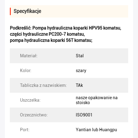
Specyfikacje
Podkreślić:
Pompa hydrauliczna koparki HPV95 komatsu
,
części hydrauliczne PC200-7 komatsu
,
pompa hydrauliczna koparki 56T komatsu;
Materiał:
Stal
Kolor:
szary
Tabliczka z nazwiskiem:
TAk
nasze opakowanie na
Uszczelka:
stoisko
Orzecznictwo:
ISO9001
Port:
Yantian lub Huangpu