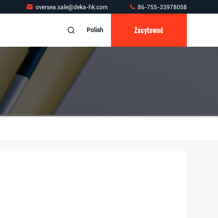
oversea.sale@deka-hk.com
86-755-33978058
Zacytować
Polish