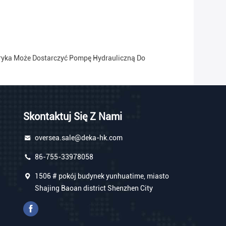
bryka Może Dostarczyć Pompę Hydrauliczną Do
Skontaktuj Się Z Nami
oversea.sale@deka-hk.com
86-755-33978058
1506 # pokój budynek yunhuatime, miasto
Shajing Baoan district Shenzhen City