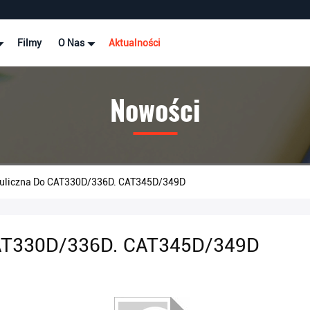
Filmy
O Nas
Aktualności
Nowości
uliczna Do CAT330D/336D. CAT345D/349D
CAT330D/336D. CAT345D/349D