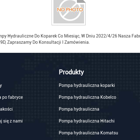
ompy Hydrauliczne Do Koparek Co Miesiąc, W Dniu 2022/4/26 Nasza Fa
D, Zapraszamy Do Konsultacji I Zamówienia.
Produkty
y
Pompa hydrauliczna koparki
 po fabryce
Pompa hydrauliczna Kobelco
jakości
Pompa hydrauliczna
j się z nami
Pompa hydrauliczna Hitachi
Pompa hydrauliczna Komatsu